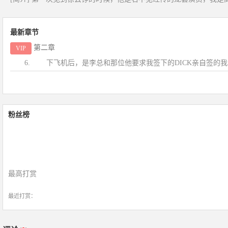
最新章节
第二章
VIP
6. 下飞机后，是李总和那位他要求我签下的DICK亲自签的我
粉丝榜
最高打赏
最近打赏：