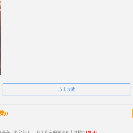
点击收藏
集0
高高在上的经纪人。 我用所有的资源和人脉捧红
[展开]