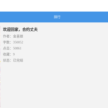
排行
欢迎回家，合约丈夫
作者：金喜娘
字数：350052
点击：50861
收藏：9
状态：已完结