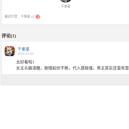
千紫星
最近打赏：
千紫星 x2
评论(
1
)
千紫星
2024-12-05
太好看啦1
女主头脑清醒，剧情起伏不断，代入感极强，男主其实还蛮有意