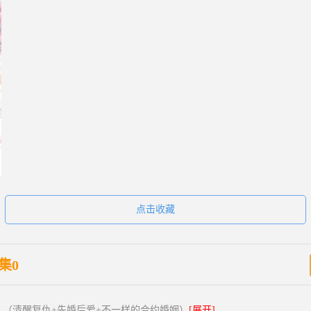
点击收藏
集0
 （清醒复仇+先婚后爱+不一样的合约婚姻）
[展开]