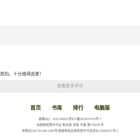
思的。十分值得追更！
查看更多评论
首页
书库
排行
电脑版
客服QQ：3231166931|京ICP备2023011070号-7
出版物经营许可证 新出发 京批 字第 直170239 号
京网文[2017]11183-1303号|增值电信业务经营许可证京B2-20181071号-2