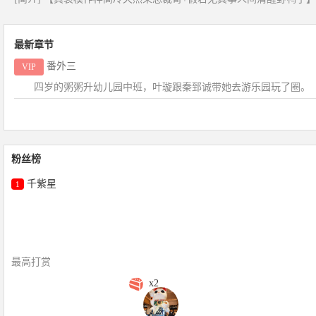
最新章节
番外三
VIP
四岁的粥粥升幼儿园中班，叶璇跟秦郅诚带她去游乐园玩了圈。 
粉丝榜
千紫星
1
最高打赏
x2