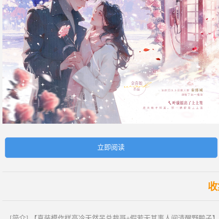
立即阅读
收
[简介] 【真装模作样高冷天然呆总裁哥+假若无其事人间清醒野鸭子】