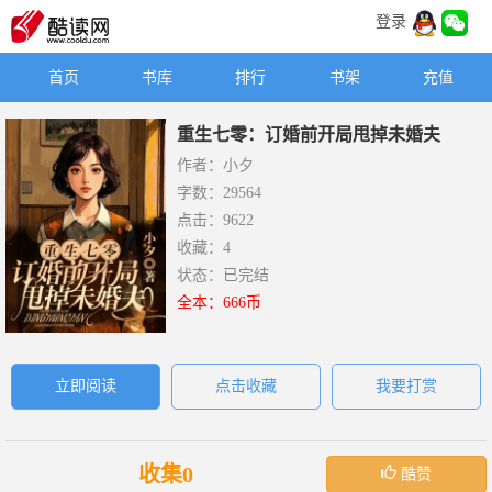
登录
首页
书库
排行
书架
充值
重生七零：订婚前开局甩掉未婚夫
作者：小夕
字数：29564
点击：9622
收藏：4
状态：已完结
全本：666币
立即阅读
点击收藏
我要打赏
收集0
酷赞