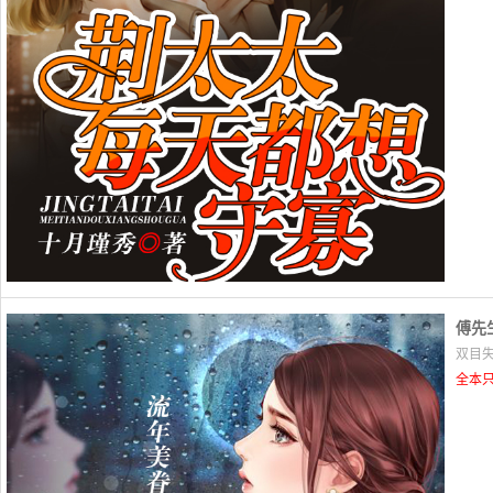
傅先
双目失
全本只