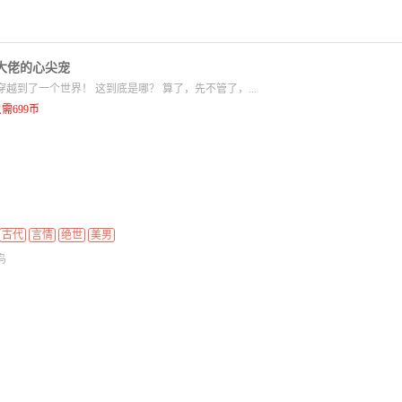
大佬的心尖宠
穿越到了一个世界！ 这到底是哪？ 算了，先不管了，...
需699币
古代
言情
绝世
美男
鸟