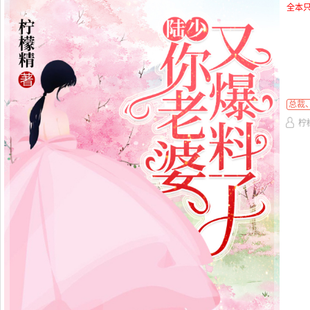
全本只
总裁
柠