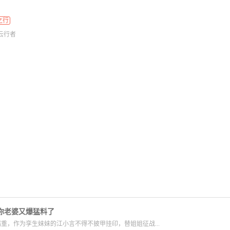
之行
云行者
你老婆又爆猛料了
重，作为孪生妹妹的江小言不得不披甲挂印，替姐姐征战...