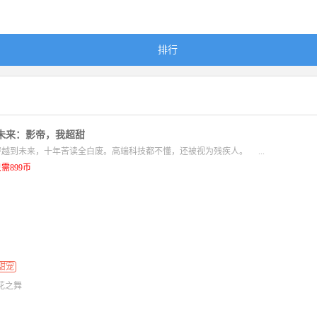
排行
未来：影帝，我超甜
越到未来，十年苦读全白废。高端科技都不懂，还被视为残疾人。 ...
需899币
甜宠
花之舞