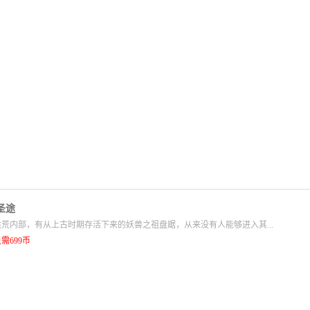
圣途
荒内部，有从上古时期存活下来的妖兽之祖盘踞，从来没有人能够进入其...
需699币