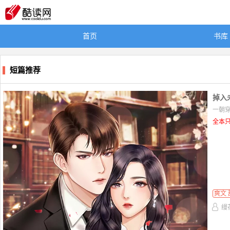
首页
书库
短篇推荐
掉入
一朝穿
全本只
爽文 
缦