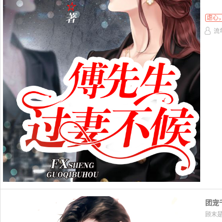
虐心
流
团宠
顾末是