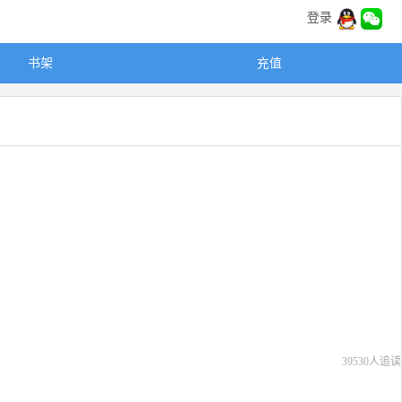
登录
书架
充值
39530人追读