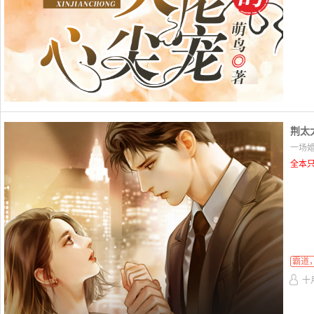
荆太
一场婚
全本只
霸道
十