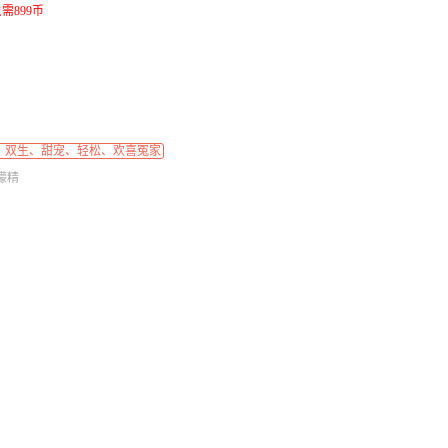
需899币
、双生、甜宠、轻松、欢喜冤家
檬精