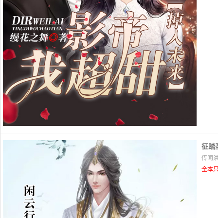
征踏
传闻洪
全本只