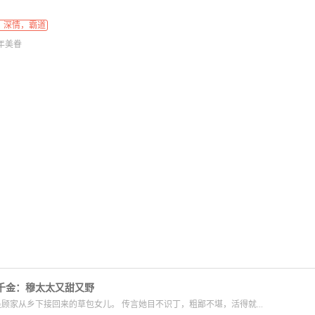
，深情，霸道
年美眷
千金：穆太太又甜又野
顾家从乡下接回来的草包女儿。 传言她目不识丁，粗鄙不堪，活得就...