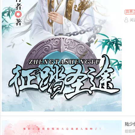
异界
闲
陆少
姐姐病