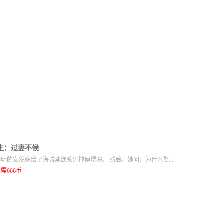
生：过妻不候
明的安然嫁给了海城禁欲系男神傅煜深。 婚后，她问：为什么娶...
需666币