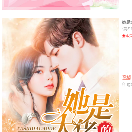
她是
"莫名
全本只
穿越
萌