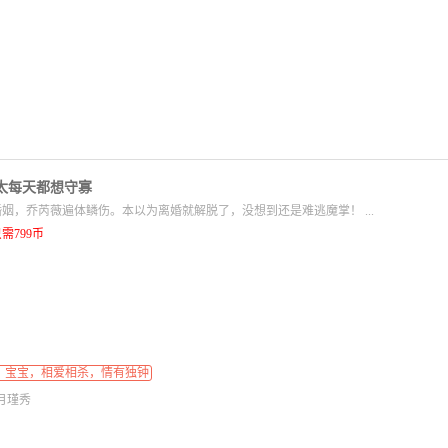
太每天都想守寡
姻，乔芮薇遍体鳞伤。本以为离婚就解脱了，没想到还是难逃魔掌！ ...
需799币
，宝宝，相爱相杀，情有独钟
月瑾秀